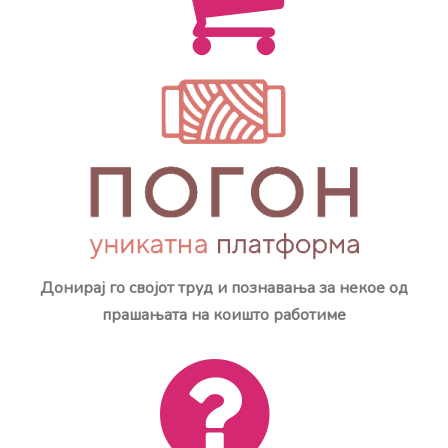
Донирај го својот труд и познавања за некое од
прашањата на коишто работиме