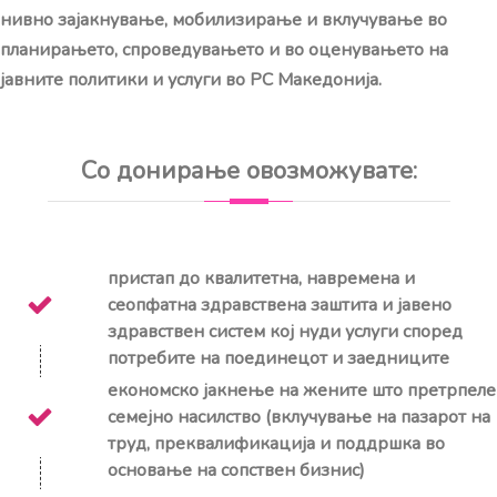
нивно зајакнување, мобилизирање и вклучување во
планирањето, спроведувањето и во оценувањето на
јавните политики и услуги во РС Македонија.
Со донирање овозможувате:
пристап до квалитетна, навремена и
сеопфатна здравствена заштита и јавено
здравствен систем кој нуди услуги според
потребите на поединецот и заедниците
економско јакнење на жените што претрпеле
семејно насилство (вклучување на пазарот на
труд, преквалификација и поддршка во
основање на сопствен бизнис)