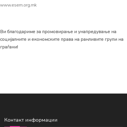
www.esem.org.mk
Ви благодариме за промовирање и унапредување на
социјалните и економски
те права на ранливите групи на
граѓани
!
Контакт информации