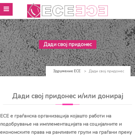
Дади свој придонес
Здружение ЕСЕ
>
Дади свој придонес
Дади свој придонес и/или донирај
ЕСЕ е граѓанска организација којашто работи на
подобрување на имплементацијата на социјалните и
економските права на ранливите групи на граѓани преку