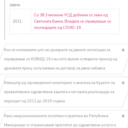
заем.
Со 38.3 милиони УСД добиени со заем од
2021
Светската Банка, Владата се справуваше со
последиците од COVID-19
Кои се компаниите што им донирале на јавните институции за
справување со КОВИД-19 и во исто време оствариле приход од
државата преку склучување на договор за јавна набавка
Извештај од спроведениот мониторинг и анализа на буџетот за
превентивната здравствена заштита и неговата реализација за
периодот од 2012 до 2019 година
Како макроекономските политики и практики во Република
Македонија го ограничуваат пристапот до здравствени услуги и