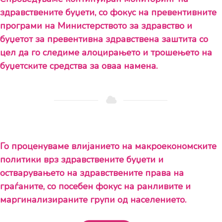
здравствените буџети, со фокус на превентивните
програми на Министерството за здравство и
буџетот за превентивна здравствена заштита со
цел да го следиме алоцирањето и трошењето на
буџетските средства за оваа намена.
Го проценуваме влијанието на макроекономските
политики врз здравствените буџети и
остварувањето на здравствените права на
граѓаните, со посебен фокус на ранливите и
маргинализираните групи од населението.