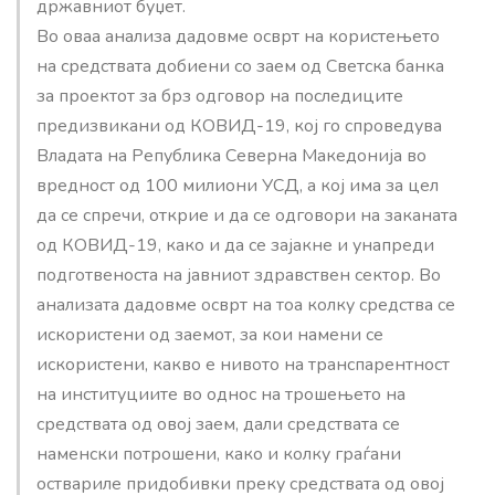
државниот буџет.
Во оваа анализа дадовме осврт на користењето
на средствата добиени со заем од Светска банка
за проектот за брз одговор на последиците
предизвикани од КОВИД-19, кој го спроведува
Владата на Република Северна Македонија во
вредност од 100 милиони УСД, а кој има за цел
да се спречи, открие и да се одговори на заканата
од КОВИД-19, како и да се зајакне и унапреди
подготвеноста на јавниот здравствен сектор. Во
анализата дадовме осврт на тоа колку средства се
искористени од заемот, за кои намени се
искористени, какво е нивото на транспарентност
на институциите во однос на трошењето на
средствата од овој заем, дали средствата се
наменски потрошени, како и колку граѓани
оствариле придобивки преку средствата од овој