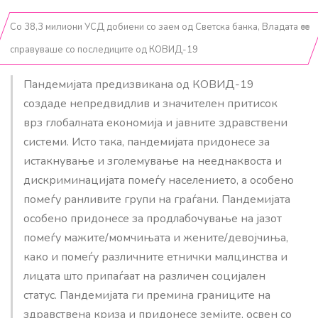
Со 38,3 милиони УСД добиени со заем од Светска банка, Владата се
справуваше со последиците од КОВИД-19
Пандемијата предизвикана од КОВИД-19
создаде непредвидлив и значителен притисок
врз глобалната економија и јавните здравствени
системи. Исто така, пандемијата придонесе за
истакнување и зголемување на нееднаквоста и
дискриминацијата помеѓу населението, а особено
помеѓу ранливите групи на граѓани. Пандемијата
особено придонесе за продлабочување на јазот
помеѓу мажите/момчињата и жените/девојчиња,
како и помеѓу различните етнички малцинства и
лицата што припаѓаат на различен социјален
статус. Пандемијата ги премина границите на
здравствена криза и придонесе земјите, освен со