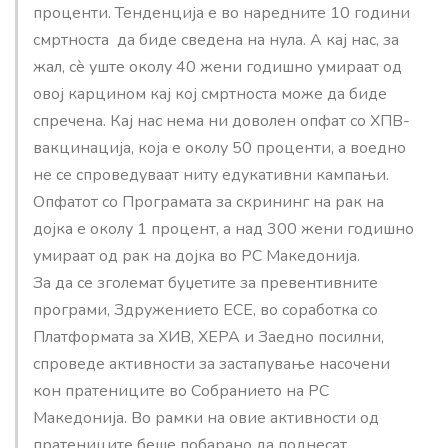
проценти. Тенденција е во наредните 10 години
смртноста да биде сведена на нула. А кај нас, за
жал, сè уште околу 40 жени годишно умираат од
овој карцином кај кој смртноста може да биде
спречена. Кај нас нема ни доволен опфат со ХПВ-
вакцинација, која е околу 50 проценти, а воедно
не се спроведуваат ниту едукативни кампањи.
Опфатот со Програмата за скрининг на рак на
дојка е околу 1 процент, а над 300 жени годишно
умираат од рак на дојка во РС Македонија.
За да се зголемат буџетите за превентивните
програми, Здружението ЕСЕ, во соработка со
Платформата за ХИВ, ХЕРА и Заедно посилни,
спроведе активности за застапување насочени
кон пратениците во Собранието на РС
Македонија. Во рамки на овие активности од
пратениците беше побарано да поднесат