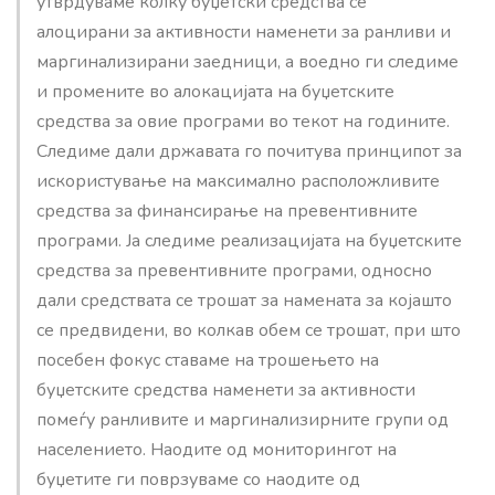
утврдуваме колку буџетски средства се
алоцирани за активности наменети за ранливи и
маргинализирани заедници, а воедно ги следиме
и промените во алокацијата на буџетските
средства за овие програми во текот на годините.
Следиме дали државата го почитува принципот за
искористување на максимално расположливите
средства за финансирање на превентивните
програми. Ја следиме реализацијата на буџетските
средства за превентивните програми, односно
дали средствата се трошат за намената за којашто
се предвидени, во колкав обем се трошат, при што
посебен фокус ставаме на трошењето на
буџетските средства наменети за активности
помеѓу ранливите и маргинализирните групи од
населението. Наодите од мониторингот на
буџетите ги поврзуваме со наодите од