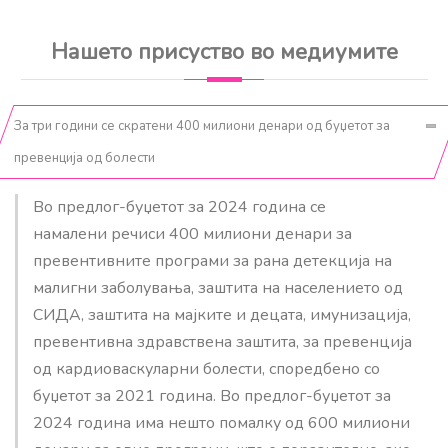
Нашето присуство во медиумите
За три години се скратени 400 милиони денари од буџетот за
превенција од болести
Во предлог-буџетот за 2024 година се
намалени речиси 400 милиони денари за
превентивните програми за рана детекција на
малигни заболувања, заштита на населението од
СИДА, заштита на мајките и децата, имунизација,
превентивна здравствена заштита, за превенција
од кардиоваскуларни болести, споредбено со
буџетот за 2021 година. Во предлог-буџетот за
2024 година има нешто помалку од 600 милиони