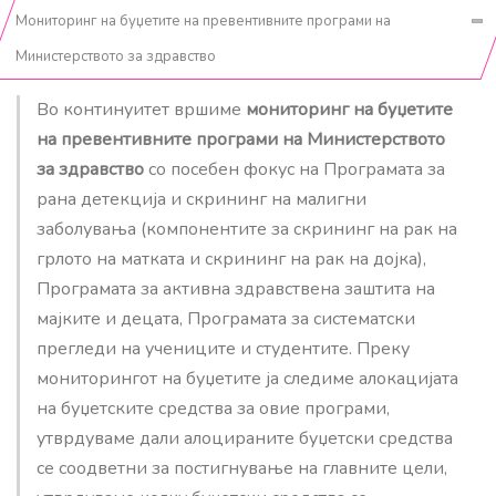
Мониторинг на буџетите на превентивните програми на
Министерството за здравство
Во континуитет вршиме
мониторинг на буџетите
на превентивните програми на Министерството
за здравство
со посебен фокус на Програмата за
рана детекција и скрининг на малигни
заболувања (компонентите за скрининг на рак на
грлото на матката и скрининг на рак на дојка),
Програмата за активна здравствена заштита на
мајките и децата, Програмата за систематски
прегледи на учениците и студентите. Преку
мониторингот на буџетите ја следиме алокацијата
на буџетските средства за овие програми,
утврдуваме дали алоцираните буџетски средства
се соодветни за постигнување на главните цели,