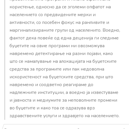
користење, односно да се зголеми опфатот на
населението со предвидените мерки и
активности, со посебен фокус на ранливите и
маргинализираните групи од населенито. Воедно,
фактот дека повеќе од една деценија ги следиме
буџетите на овие програми ни овозможува
навремено детектирање на разни појави, како
што се намалување на алокацијата на буџетските
средства за програмите или пак недоволна
искористеност на буџетските средства, при што
навремено и соодветно реагираме до
надлежните институции, а воедно ја известуваме
и јавноста и медиумите за неповолните промени
во буџетите и како тоа се одразува врз
здравствените услуги и здравјето на населението.