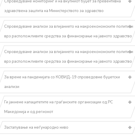
Спроведуваме мониторинг и на вкупниот буџет за превентивна
здравствена заштита на Министерството за здравство
Спроведуваме анализи за влијанието на макроекономските политики
врз расположливите средства за финансирање на јавното здравство
Спроведуваме анализи за влијанието на макроекономските политики
врз расположливите средства за финансирање на јавното здравство
За време на пандемијата со КОВИД-19 спроведовме буџетски
анализи
Ги јакнеме капацитетите на граѓанските организации од РС
Македонија и од регионот
Застапување на меѓународно ниво