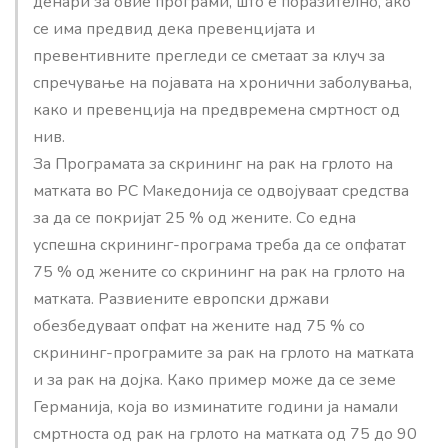
денари за овие програми, што е поразително, ако
се има предвид дека превенцијата и
превентивните прегледи се сметаат за клуч за
спречување на појавата на хронични заболувања,
како и превенција на предвремена смртност од
нив.
За Програмата за скрининг на рак на грлото на
матката во РС Македонија се одвојуваат средства
за да се покријат 25 % од жените. Со една
успешна скрининг-програма треба да се опфатат
75 % од жените со скрининг на рак на грлото на
матката. Развиените европски држави
обезбедуваат опфат на жените над 75 % со
скрининг-програмите за рак на грлото на матката
и за рак на дојка. Како пример може да се земе
Германија, која во изминатите години ја намали
смртноста од рак на грлото на матката од 75 до 90