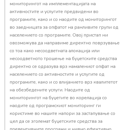
мониторингот на имплементацијата на
активностите и услугите предвидени во
програмите, како и со наодите од мониторингот
во заедницата за опфатот на ранливите групи од
населението со програмите. Овој пристап ни
овозможува да направиме директно поврзување
со тоа како несоодветната алокација или
несоодветното трошење на буџетските средства
директно се одразува врз намалениот опфат на
населението со активностите и услугите од
програмите, како и со влијанието врз квалитетот
на обезбедените услуги. Наодите од
мониторингот на буџетите во корелација со
наодите од програмскиот мониторинг ги
користиме во нашите напори за застапување со
цел да се зголемат буџетските средства за
превентивните програми и нивно ефективно