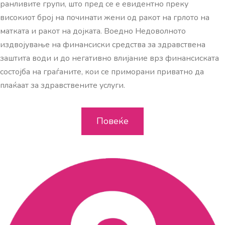
ранливите групи, што пред се е евидентно преку
високиот број на починати жени од ракот на грлото на
матката и ракот на дојката. Воедно Недоволното
издвојување на финансиски средства за здравствена
заштита води и до негативно влијание врз финансиската
состојба на граѓаните, кои се приморани приватно да
плаќаат за здравствените услуги.
Повеќе