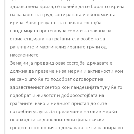
здравствена криза, сè повеќе да се борат со криза
на пазарот на труд, социјалната и економската
криза. Како резултат на ваквата состојба,
пандемијата претставува сериозна закана за
егзистенцијата на граѓаните, а особено за
ранливите и маргинализираните групи од
населението.
Земајќи ја предвид оваа состојба, државата е
должна да преземе низа мерки и активности кои
не само што ќе го подобрат одговорот на
здравствениот сектор кон пандемијата туку ќе го
подобрат и животот и добросостојбата на
граѓаните, како и нивниот пристап до сите
потребни услуги. За преземање на овие мерки
неопходни се дополнителни финансиски
средства што првично државата не ги планира во