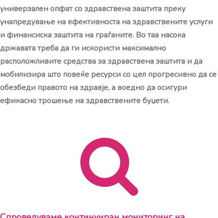
универзален опфат со здравствена заштита преку
унапредување на ефективноста на здравствените услуги
и финансиска заштита на граѓаните. Во таа насока
државата треба да ги искористи максимално
расположливите средства за здравствена заштита и да
мобилизира што повеќе ресурси со цел прогресивно да се
обезбеди правото на здравје, а воедно да осигури
ефикасно трошење на здравствените буџети.
Спроведуваме континуиран мониторинг на