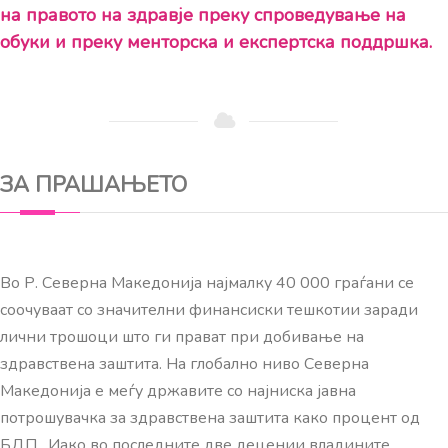
на правото на здравје преку спроведување на
обуки и преку менторска и експертска поддршка.
ЗА ПРАШАЊЕТО
Во Р. Северна Македонија најмалку 40 000 граѓани се
соочуваат со значителни финансиски тешкотии заради
лични трошоци што ги прават при добивање на
здравствена заштита. На глобално ниво Северна
Македонија е меѓу државите со најниска јавна
потрошувачка за здравствена заштита како процент од
БДП. Иако во последните две децении владините