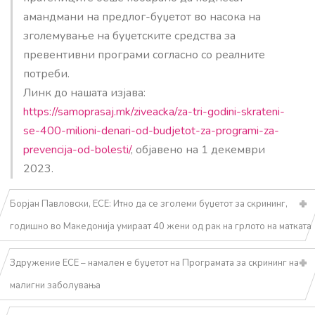
амандмани на предлог-буџетот во насока на
зголемување на буџетските средства за
превентивни програми согласно со реалните
потреби.
Линк до нашата изјава:
https://samoprasaj.mk/ziveacka/za-tri-godini-skrateni-
se-400-milioni-denari-od-budjetot-za-programi-za-
prevencija-od-bolesti/
, објавено на 1 декември
2023.
Борјан Павловски, ЕСЕ: Итно да се зголеми буџетот за скрининг,
годишно во Македонија умираат 40 жени од рак на грлото на матката
Здружение ЕСЕ – намален е буџетот на Програмата за скрининг на
малигни заболувања