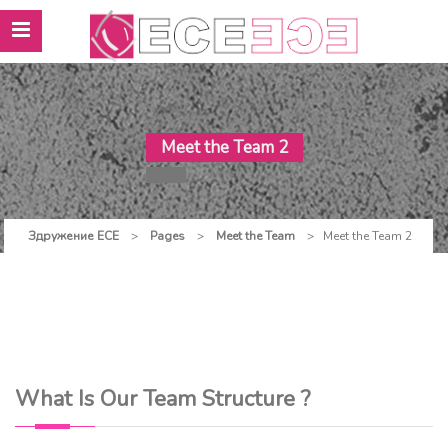
Meet the Team 2
Здружение ЕСЕ
>
Pages
>
Meet the Team
>
Meet the Team 2
What Is Our Team Structure ?