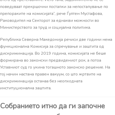
поведуваат прекршочни постапки за непостапување по
препораките на комисијата“, рече Ѓултен Мустафова,
Раководител на Секторот за еднакви можности во
Министерството за труд и социјална политика.
Република Северна Македонија речиси две години нема
функционална Комисија за спречување и заштита од
дискриминација. Во 2019 година, комисијата не беше
формирана во законски предвидениот рок, а потоа
Уставниот суд го укина тогашното законско решение. На
тој начин настана правен вакуум, со што жртвите на
дискриминација останаа без неопходната
институционална заштита.
Собранието итно да ги започне