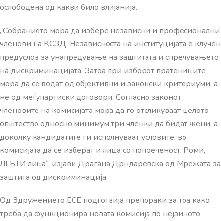
ослободена од какви било влијанија.
„Собранието мора да избере независни и професионални
членови на КСЗД. Независноста на институцијата е клучен
предуслов за унапредување на заштитата и спречувањето
на дискриминацијата. Затоа при изборот пратениците
мора да се водат од објективни и законски критериуми, а
не од меѓупартиски договори. Согласно законот,
членовите на комисијата мора да го отсликуваат целото
општество односно минимум три членки да бидат жени, а
доколку кандидатите ги исполнуваат условите, во
комисијата да се изберат и лица со попреченост, Роми,
ЛГБТИ лица“, изјави Драгана Дрндаревска од Мрежата за
заштита од дискриминација.
Од Здружението ЕСЕ подготвија препораки за тоа како
треба да функционира новата комисија по нејзиното