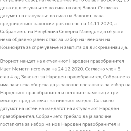
дена од влегувањето во сила на овој Закон. Согласно
датумот на стапување во сила на Законот, вака
предвидениот законски рок истече на 14.11.2020, а
Собранието на Република Северна Македонија сѐ уште
нема објавено јавен оглас за избор на членови на
Комисијата за спречување и заштита од дискриминација.
Вториот мандат на актуелниот Народен правобранител
Иџет Мемети истекува на 24.12.2020. Согласно член 5,
став 4 од Законот за Народен правобранител, Собранието
има законска обврска да ја започне постапката за избор на
Народниот правобранител и неговите заменици три
месеци пред истекот на нивниот мандат. Согласно
датумот на истек на мандатот на актуелниот Народен
правобранител, Собранието требало да ја започне
постапката за избор на нов Народен правобранител и