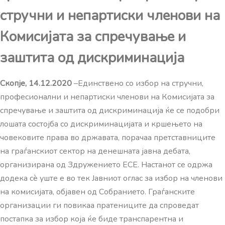
стручни и непартиски членови на
Комисијата за спречување и
заштита од дискриминација
Скопје, 14.12.2020
–Единствено со избор на стручни,
професионални и непартиски членови на Комисијата за
спречување и заштита од дискриминација ќе се подобри
лошата состојба со дискриминацијата и кршењето на
човековите права во државата, порачаа претставниците
на граѓанскиот сектор на денешната јавна дебата,
организирана од Здружението ЕСЕ. Настанот се одржа
додека сè уште е во тек Јавниот оглас за избор на членови
на комисијата, објавен од Собранието. Граѓанските
организации ги повикаа пратениците да спроведат
постапка за избор која ќе биде транспарентна и