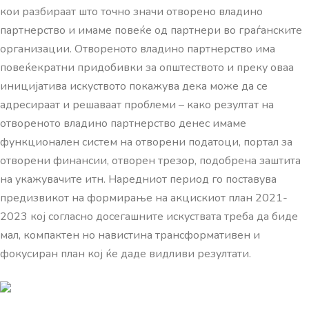
кои разбираат што точно значи отворено владино
партнерство и имаме повеќе од партнери во граѓанските
организации. Отвореното владино партнерство има
повеќекратни придобивки за општеството и преку оваа
иницијатива искуството покажува дека може да се
адресираат и решаваат проблеми – како резултат на
отвореното владино партнерство денес имаме
функционален систем на отворени податоци, портал за
отворени финансии, отворен трезор, подобрена заштита
на укажувачите итн. Наредниот период го поставува
предизвикот на формирање на акцискиот план 2021-
2023 кој согласно досегашните искуствата треба да биде
мал, компактен но навистина трансформативен и
фокусиран план кој ќе даде видливи резултати.