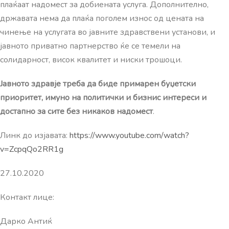
плаќаат надомест за добиената услуга. Дополнително,
државата нема да плаќа поголем износ од цената на
чинење на услугата во јавните здравствени установи, и
јавното приватно партнерство ќе се темели на
солидарност, висок квалитет и ниски трошоци.
Јавното здравје треба да биде примарен буџетски
приоритет, имуно на политички и бизнис интереси и
достапно за сите без никаков надомест
.
Линк до изјавата:
https://www.youtube.com/watch?
v=ZcpqQo2RR1g
27.10.2020
Контакт лице:
Дарко Антиќ