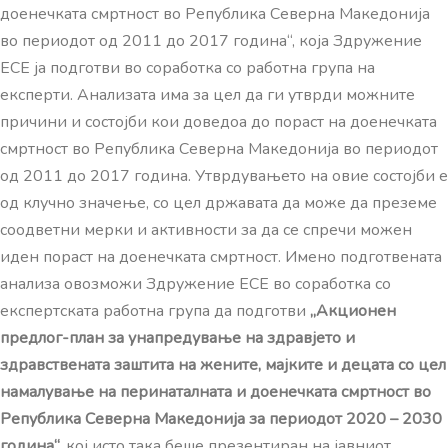
доенечката смртност во Република Северна Македонија
во периодот од 2011 до 2017 година“, која Здружение
ЕСЕ ја подготви во соработка со работна група на
експерти. Анализата има за цел да ги утврди можните
причини и состојби кои доведоа до пораст на доенечката
смртност во Република Северна Македонија во периодот
од 2011 до 2017 година. Утврдувањето на овие состојби е
од клучно значење, со цел државата да може да преземе
соодветни мерки и активности за да се спречи можен
иден пораст на доенечката смртност. Имено подготвената
анализа овозможи Здружение ЕСЕ во соработка со
експертската работна група да подготви
„Акционен
предлог-план за унапредување на здравјето и
здравствената заштита на жените, мајките и децата со цел
намалување на перинаталната и доенечката смртност во
Република Северна Македонија за периодот 2020 – 2030
година“,
кој исто така беше презентиран на јавниот