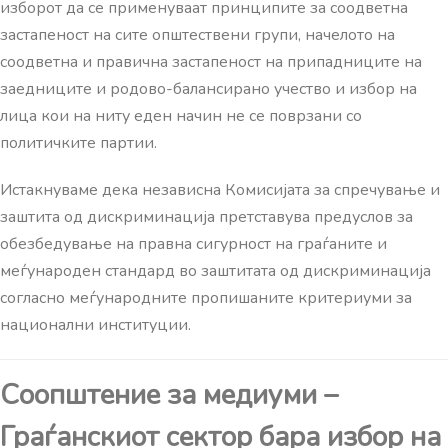
изборот да се применуваат принципите за соодветна
застапеност на сите општествени групи, начелото на
соодветна и правична застапеност на припадниците на
заедниците и родово-балансирано учество и избор на
лица кои на ниту еден начин не се поврзани со
политичките партии.
Истакнуваме дека независна Комисијата за спречување и
заштита од дискриминација претставува предуслов за
обезбедување на правна сигурност на граѓаните и
меѓународен стандард во заштитата од дискриминација
согласно меѓународните пропишаните критериуми за
национални институции.
Соопштение за медиуми –
Граѓанскиот сектор бара избор на