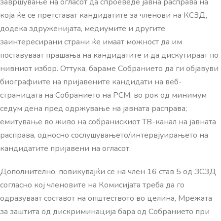
завршување на огласот да спроеведе јавна расправа на
која ќе се претстават кандидатите за членови на КСЗД,
додека здруженијата, медиумите и другите
заинтересирани страни ќе имаат можност да им
поставуваат прашања на кандидатите и да дискутираат по
нивниот избор. Оттука, бараме Собранието да ги објавуви
биографиите на пријавените кандидати на веб-
страницата на Собранието на РСМ, во рок од минимум
седум дена пред одржување на јавната расправа;
емитување во живо на собранискиот ТВ-канал на јавната
расправа, односно сослушувањето/интервјуирањето на
кандидатите пријавени на огласот.
Дополнително, повикувајќи се на член 16 став 5 од ЗСЗД
согласно кој членовите на Комисијата треба да го
одразуваат составот на општеството во целина, Мрежата
за заштита од дискриминација бара од Собранието при