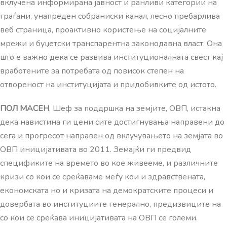
вклучена информирана јавност и ранливи категории на
граѓани, унапреден собраниски канал, лесно пребарлива
веб страница, проактивно користење на социјалните
мрежи и буџетски транспарентна законодавна власт. Она
што е важно дека се развива институционалната свест кај
вработените за потребата од повисок степен на
отвореност на институцијата и придобивките од истото.
ПОЛ МАСЕН
, Шеф за поддршка на земјите, ОВП, истакна
дека навистина ги цени сите достигнувања направени до
сега и прогресот направен од вклучувањето на земјата во
ОВП иницијативата во 2011. Земајќи ги предвид
спецификите на времето во кое живееме, и различните
кризи со кои се среќаваме меѓу кои и здравствената,
економската но и кризата на демократските процеси и
довербата во институциите генерално, предизвиците на
со кои се среќава иницијативата на ОВП се големи.