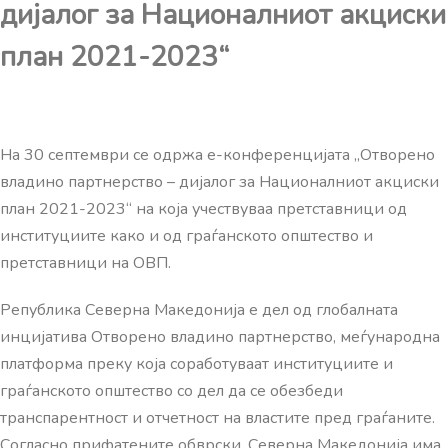
дијалог за Националниот акциски
план 2021-2023“
На 30 септември се одржа е-конференцијата „Отворено
владино партнерство – дијалог за Националниот акциски
план 2021-2023“ на која учествуваа претставници од
институциите како и од граѓанското општество и
претставници на ОВП.
Република Северна Македонија е дел од глобалната
инцијатива Отворено владино партнерство, меѓународна
платформа преку која соработуваат институциите и
граѓанското општество со дел да се обезбеди
транспарентност и отчетност на властите пред граѓаните.
Согласно прифатените обврски, Северна Македонија има