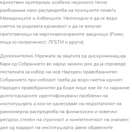
единствен критериум, особено нејзиното тесно
разбирање како распределба на позициите помеѓу
Македонците и Албанците. Неопходно е да се води
сметка за родовата еднаквост и да се вклучат
претставници на маргинализираните заедници (Роми,
лица со попреченост, ЛГБТИ и други).
Дополнително, Мрежата за заштита од дискриминација
бара од Собранието во најкус можен рок да ја спроведе
постапката за избор на нов Народен правобранител.
Собранието при изборот треба да води сметка идниот
Народен правобранител да биде лице кое ќе ги надмине
долгогодишните идентификувани проблеми на
институцијата, а кои се однесуваат на недостатокот на
рамномерна распределба на финансиски и човечки
ресурси, степен на стручност и компетентност на значаен
дел од кадарот на институцијата, јавно објавените