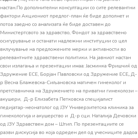
настан.По дополнителни консултации со сите релевантни
фактори Акциониот предлог-план ќе биде дополнет и
потоа заедно со анализата ќе биде доставен до
Министертсвото за здравство, Фондот за здравствено
осигурување и останати надлежни институции со цел
вклучување на предложените мерки и активности во
релевантните здравствени политики. На јавниот настан
свои излагања и презентации имаа: Јасминка Фришчиќ од
Здружение ЕСЕ, Борјан Павловски од Здружение ЕСЕ
,
Д-
р Весна Блажевска-Сиљановска матичен гинеколог и
претставничка на Здружението на приватни гинеколози –
акушери, Д-р Елизабета Петковска специјалист
педијатар-неонатолог од ЈЗУ Универзитетска клиника за
гинекологија и акушерство и Д-р сци. Наталија Дечовски
од ЈЗУ Здравствен дом – Штип. По презентациите се
разви дискусија во која одреден дел од учесниците дадоа