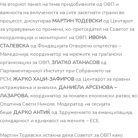
На вториот панел на тема придобивките од ОВП и
важноста на вклученоста на сите засегнати страни во
процесот, дискутираа
МАРТИН ТОДЕВСКИ
од Центарот
за управување со промени, ко-претседател на Советот за
координација и мониторинг на ОВП,
ИВОНА
СТАЛЕВСКА
од Фондацијата Отворено општество –
Македонија, координатор на мрежите на граѓански
организации за ОВП,
ЗЛАТКО АТАНАСОВ
од
Парламентарниот Институт при Собранието на
РСМ,
ЖАРКО ХАЏИ-ЗАФИРОВ
од Центарот за правни
истражувања и анализи,
ДАНИЕЛА АРСЕНОВА –
ЛАЗАРОВА
, координатор за локален економски развој во
Општина Свети Николе. Модератор на сесијата
беше
ДАРКО АНТИЌ
од Здружението за еманципација,
солидарност и еднаквост на жените – ЕСЕ.
Мартин Тодевски истакна дека Советот за ОВП како