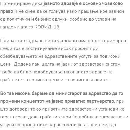
Потенцираме дека
јавното здравје е основно човеково
право
и не смее да се толкува како прашање кое зависи
од политички и бизнис одлуки, особено во услови на
пандемијата со КОВИД-19.
Приватните здравствени установи имаат една примарна
цел, а тоа е постигнување висок профит при
обезбедувањето на здравствените услуги за повисоки
цени. Додека пак, целта на јавниот здравствен систем
треба да биде подобрување на општото здравје на
граѓаните за пониска цена и со повисок квалитет.
Во таа насока, бараме од министерот за здравство да го
промени концептот на јавно приватно партнерство
, при
што договорите со приватните здравствени установи ќе
гарантираат дека граѓаните кои ќе добиваат здравствени
услуги во приватните здравствени установи нема да