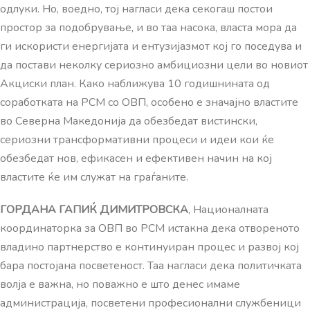
одлуки. Но, воедно, тој нагласи дека секогаш постои
простор за подобрување, и во таа насока, власта мора да
ги искористи енергијата и ентузијазмот кој го поседува и
да постави неколку сериозно амбициозни цели во новиот
Акциски план. Како наближува 10 годишнината од
соработката на РСМ со ОВП, особено е значајно властите
во Северна Македонија да обезбедат вистински,
сериозни трансформативни процеси и идеи кои ќе
обезбедат нов, ефикасен и ефективен начин на кој
властите ќе им служат на граѓаните.
ГОРДАНА ГАПИЌ ДИМИТРОВСКА
, Националната
координаторка за ОВП во РСМ истакна дека отвореното
владино партнерство е континуиран процес и развој кој
бара постојана посветеност. Таа нагласи дека политичката
волја е важна, но поважно е што денес имаме
администрација, посветени професионални службеници