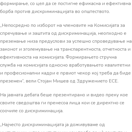
формирање, со цел да се постигне ефикасна и ефективна
борба против дискриминацијата во општеството.
„Непосредно по изборот на членовите на Комисијата за
спречување и заштита од дискриминација, неопходно е
преземање низа предуслови за успешно спроведување на
законот и зголемување на транспарентноста, отчетноста и
ефективноста на комисијата. Формирањето стручна
служба на комисијата односно вработувањето квалитетни
и професионални кадри е првиот чекор кој треба да биде
преземен“, вели Стојан Мишев од Здружението ЕСЕ.
На јавната дебата беше презентирано и видео преку кое
своите сведоштва ги пренесоа лица кои се директно се
соочиле со дискриминација.
„Најчесто дискриминацијата ја доживуваме од