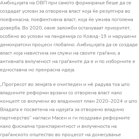
Амбицијата на ОВП при самото формирање беше да се
создадат услови за отворена власт која ќе резултира во
поефикасна, поефективна власт, која ќе ужива поголема
доверба. Во 2020, овие заложби остануваат приоритет,
особено во услови на пандемија со Ковид-19 и нарушени
демократски процеси глобално. Амбицијата да се создаде
власт која навистина им служи на своите граѓани, а
активната вклученост на граѓаните да е и по изборните е
едноставна но прекрасна идеја.
„Прогресот во земјата е очигледен и нè радува тоа што
владините реформи врзани со отворена власт како
концепт се вклучени во владиниот план 2020-2024 и што
Владата е посветена на идејата за отворено владино
партнерство“ нагласи Масен и ги поздрави реформите
како фискална транспарентност и вклученоста на
граѓанското општество во процесот на донесување