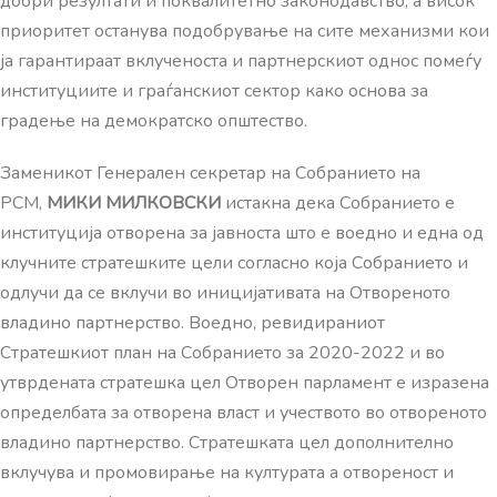
добри резултати и поквалитетно законодавство, а висок
приоритет останува подобрување на сите механизми кои
ја гарантираат вклученоста и партнерскиот однос помеѓу
институциите и граѓанскиот сектор како основа за
градење на демократско општество.
Заменикот Генерален секретар на Собранието на
РСМ,
МИКИ МИЛКОВСКИ
истакна дека Собранието е
институција отворена за јавноста што е воедно и една од
клучните стратешките цели согласно која Собранието и
одлучи да се вклучи во иницијативата на Отвореното
владино партнерство. Воедно, ревидираниот
Стратешкиот план на Собранието за 2020-2022 и во
утврдената стратешка цел Отворен парламент е изразена
определбата за отворена власт и учеството во отвореното
владино партнерство. Стратешката цел дополнително
вклучува и промовирање на културата а отвореност и