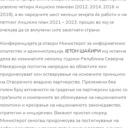
усвоено четири Акциски планови (2012, 2014, 2016 и
2018), а во наредните шест месеци земјата ќе работи и на
петтиот Акциски план 2021 – 2023, процес во кој се
очекува да се вклучени сите засегнати страни.
Конференцијата ја отвори Министерот за информатичко
општество и администрација,
ЈЕТОН ШАЌИРИ
кој истакна
дека во изминатите неколку години Република Северна
Македонија постигна напредок во областите кои
придонесуваат кон остварување на основните принципи
на Отвореното владино партнерство. Преземени беа
голем број активности за градење на партнерски однос со
граѓаните и компаниите во обликување на националните
политики и креирање на националното законодавство,
стратегии и инцијативи. Ваквиот пристап според
Министерот секогаш придонесува за постигнување на