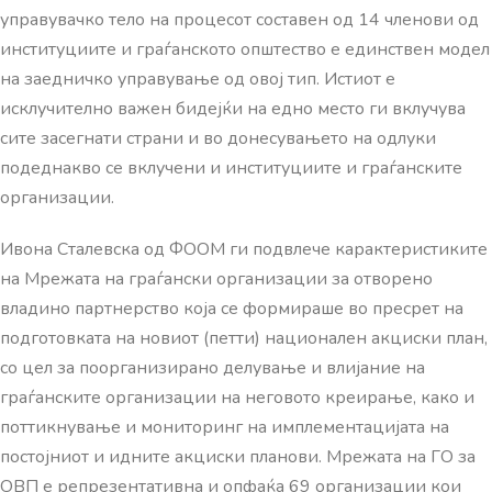
управувачко тело на процесот составен од 14 членови од
институциите и граѓанското општество е единствен модел
на заедничко управување од овој тип. Истиот е
исклучително важен бидејќи на едно место ги вклучува
сите засегнати страни и во донесувањето на одлуки
подеднакво се вклучени и институциите и граѓанските
организации.
Ивона Сталевска од ФООМ ги подвлече карактеристиките
на Мрежата на граѓански организации за отворено
владино партнерство која се формираше во пресрет на
подготовката на новиот (петти) национален акциски план,
со цел за поорганизирано делување и влијание на
граѓанските организации на неговото креирање, како и
поттикнување и мониторинг на имплементацијата на
постојниот и идните акциски планови. Мрежата на ГО за
ОВП е репрезентативна и опфаќа 69 организации кои