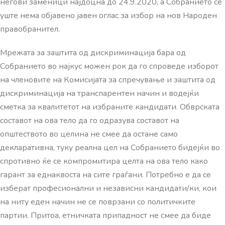
негови заменици најдоцна до 24.9.2020, а Собранието сѐ
уште нема објавено јавен оглас за избор на нов Народен
правобранител.
Мрежата за заштита од дискриминација бара од
Собранието во најкус можен рок да го спроведе изборот
на членовите на Комисијата за спречување и заштита од
дискриминација на транспарентен начин и водејќи
сметка за квалитетот на избраните кандидати. Обврската
составот на ова тело да го одразува составот на
општеството во целина не смее да остане само
декларативна, туку реална цел на Собранието бидејќи во
спротивно ќе се компромитира целта на ова тело како
гарант за еднаквоста на сите граѓани. Потребно е да се
изберат професионални и независни кандидати/ки, кои
на ниту еден начин не се поврзани со политичките
партии. Притоа, етничката припадност не смее да биде