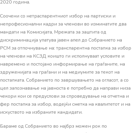
2020 година.
Соочени со нетраспарентниот избор на партиски и
непрофесионални кадри за членови во изминатите два
мандати на Комисијата, Мрежата за заштита од
дискриминација упатува јавен апел до Собранието на
РСМ за отпочнување на: транспарентна постапка за избор
на членови на КСЗД коишто ги исполнуваат условите и
навремено и постојано информирање на граѓаните, на
здруженијата на граѓани и на медиумите за текот на
постапката. Собранието по завршувањето на огласот, а со
цел запознавање на јавноста е потребно да направи низа
чекори кои се предуслови за спроведување на отчетна и
фер постапка за избор, водејќи сметка на квалитетот и на
искуството на избраните кандидати.
Бараме од Собранието во најбрз можен рок по