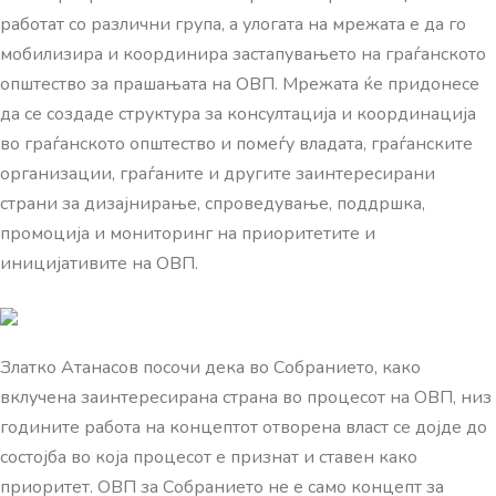
работат со различни група, а улогата на мрежата е да го
мобилизира и координира застапувањето на граѓанското
општество за прашањата на ОВП. Мрежата ќе придонесе
да се создаде структура за консултација и координација
во граѓанското општество и помеѓу владата, граѓанските
организации, граѓаните и другите заинтересирани
страни за дизајнирање, спроведување, поддршка,
промоција и мониторинг на приоритетите и
иницијативите на ОВП.
Златко Атанасов посочи дека во Собранието, како
вклучена заинтересирана страна во процесот на ОВП, низ
годините работа на концептот отворена власт се дојде до
состојба во која процесот е признат и ставен како
приоритет. ОВП за Собранието не е само концепт за