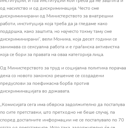
институции, и тоа институции кои треба да нè заштита и
од насилство и од дискриминација. Често сме
дискриминирани од Министерството за внатрешни
работи, институција која треба да ја гледаме како
поддршка, како заштита, но најчесто токму таму сме
дискриминирани“, вели Моника, која десет години се
занимава со сексуална работа и е граѓанска активистка
која се бори за правата на оваа категорија лица.
Од Министерството за труд и социјална политика порачаа
дека со новото законско решение се создадени
предуслови за поефикасна борба против
дискриминацијата во државата.
„Комисијата сега има обврска задолжително да постапува
по сите претставки, што претходно не беше случај, па
според достапните информации не се постапувало по 70
отсто од претставките. Исто така, задолжително ќе се