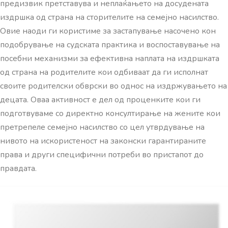
предизвик претставува и неплаќањето на досудената
издршка од страна на сторителите на семејно насилство.
Овие наоди ги користиме за застапување насочено кон
подобрување на судската практика и воспоставување на
посебни механизми за ефективна наплата на издршката
од страна на родителите кои одбиваат да ги исполнат
своите родителски обврски во однос на издржувањето на
децата. Оваа активност е дел од проценките кои ги
подготвуваме со директно консултирање на жените кои
претрепеле семејно насилство со цел утврдување на
нивото на искористеност на законски гарантираните
права и други специфични потреби во пристапот до
правдата.