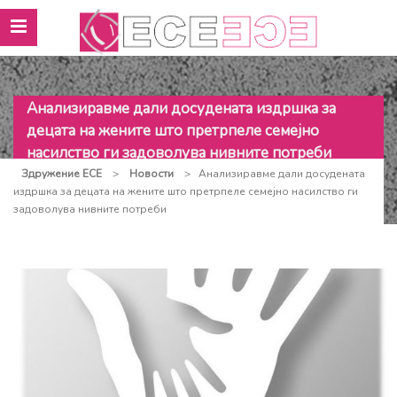
Анализиравме дали досудената издршка за
децата на жените што претрпеле семејно
насилство ги задоволува нивните потреби
Здружение ЕСЕ
>
Новости
>
Анализиравме дали досудената
издршка за децата на жените што претрпеле семејно насилство ги
задоволува нивните потреби