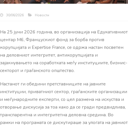
Новости
30/06/2026
На 25 јуни 2026 година, во организација на Едукативниот
центар М6, Францускиот фонд за борба против
корупцијата и Expertise France, се одржа настан посветен
на деловниот интегритет, антикорупцијата и
зајакнувањето на соработката меѓу институциите, бизнис-
секторот и граѓанското општество.
Настанот ги обедини претставниците на јавните
институции, приватниот сектор, граѓанските организации
и меѓународните експерти, со цел размена на искуства и
отворање дискусија за тоа како да се гради предвидлива,
транспарентна и интегритетна деловна средина.
Во
рамки на програмата се дискутираше за улогата на јавниот