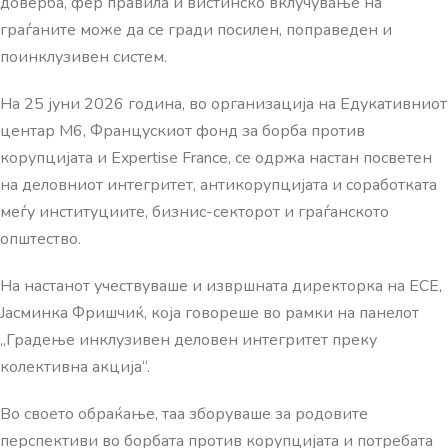
доверба, фер правила и вистинско вклучување на
граѓаните може да се гради посилен, поправеден и
поинклузивен систем.
На 25 јуни 2026 година, во организација на Едукативниот
центар М6, Францускиот фонд за борба против
корупцијата и Expertise France, се одржа настан посветен
на деловниот интегритет, антикорупцијата и соработката
меѓу институциите, бизнис-секторот и граѓанското
општество.
На настанот учествуваше и извршната директорка на ЕСЕ,
Јасминка Фришчиќ, која говореше во рамки на панелот
„Градење инклузивен деловен интегритет преку
колективна акција“.
Во своето обраќање, таа зборуваше за родовите
перспективи во борбата против корупцијата и потребата