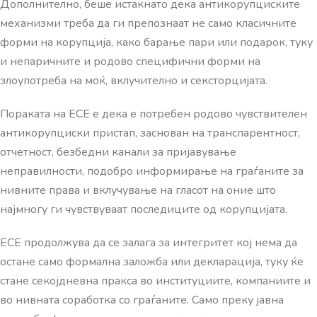
Дополнително, беше истакнато дека антикорупциските
механизми треба да ги препознаат не само класичните
форми на корупција, како барање пари или подарок, туку
и непаричните и родово специфични форми на
злоупотреба на моќ, вклучително и сексторцијата.
Пораката на ЕСЕ е дека е потребен родово чувствителен
антикорупциски пристап, заснован на транспарентност,
отчетност, безбедни канали за пријавување
неправилности, подобро информирање на граѓаните за
нивните права и вклучување на гласот на оние што
најмногу ги чувствуваат последиците од корупцијата.
ЕСЕ продолжува да се залага за интегритет кој нема да
остане само формална заложба или декларација, туку ќе
стане секојдневна пракса во институциите, компаниите и
во нивната соработка со граѓаните. Само преку јавна