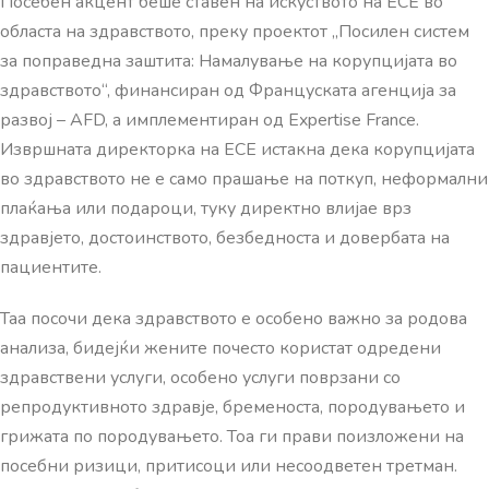
Посебен акцент беше ставен на искуството на ЕСЕ во
областа на здравството, преку проектот „Посилен систем
за поправедна заштита: Намалување на корупцијата во
здравството“, финансиран од Француската агенција за
развој – AFD, а имплементиран од Expertise France.
Извршната директорка на ЕСЕ истакна дека корупцијата
во здравството не е само прашање на поткуп, неформални
плаќања или подароци, туку директно влијае врз
здравјето, достоинството, безбедноста и довербата на
пациентите.
Таа посочи дека здравството е особено важно за родова
анализа, бидејќи жените почесто користат одредени
здравствени услуги, особено услуги поврзани со
репродуктивното здравје, бременоста, породувањето и
грижата по породувањето. Тоа ги прави поизложени на
посебни ризици, притисоци или несоодветен третман.