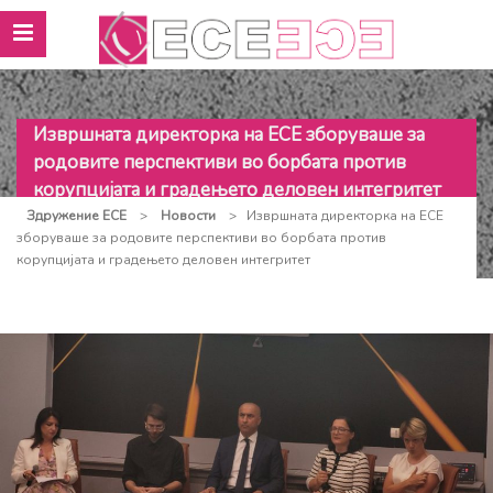
Извршната директорка на ЕСЕ зборуваше за
родовите перспективи во борбата против
корупцијата и градењето деловен интегритет
Здружение ЕСЕ
>
Новости
>
Извршната директорка на ЕСЕ
зборуваше за родовите перспективи во борбата против
корупцијата и градењето деловен интегритет