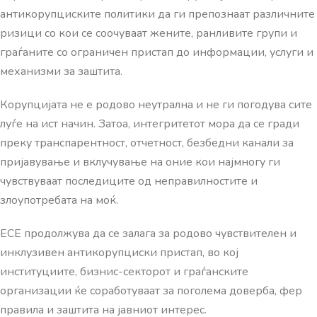
антикорупциските политики да ги препознаат различните
ризици со кои се соочуваат жените, ранливите групи и
граѓаните со ограничен пристап до информации, услуги и
механизми за заштита.
Корупцијата не е родово неутрална и не ги погодува сите
луѓе на ист начин. Затоа, интегритетот мора да се гради
преку транспарентност, отчетност, безбедни канали за
пријавување и вклучување на оние кои најмногу ги
чувствуваат последиците од неправилностите и
злоупотребата на моќ.
ЕСЕ продолжува да се залага за родово чувствителен и
инклузивен антикорупциски пристап, во кој
институциите, бизнис-секторот и граѓанските
организации ќе соработуваат за поголема доверба, фер
правила и заштита на јавниот интерес.