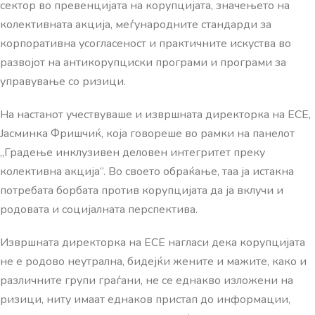
сектор во превенцијата на корупцијата, значењето на
колективната акција, меѓународните стандарди за
корпоративна усогласеност и практичните искуства во
развојот на антикорупциски програми и програми за
управување со ризици.
На настанот учествуваше и извршната директорка на ЕСЕ,
Јасминка Фришчиќ, која говореше во рамки на панелот
„Градење инклузивен деловен интегритет преку
колективна акција“. Во своето обраќање, таа ја истакна
потребата борбата против корупцијата да ја вклучи и
родовата и социјалната перспектива.
Извршната директорка на ЕСЕ нагласи дека корупцијата
не е родово неутрална, бидејќи жените и мажите, како и
различните групи граѓани, не се еднакво изложени на
ризици, ниту имаат еднаков пристап до информации,