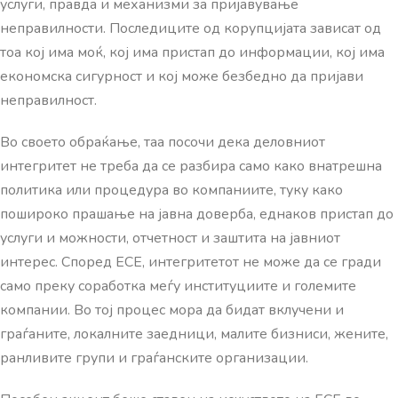
услуги, правда и механизми за пријавување
неправилности. Последиците од корупцијата зависат од
тоа кој има моќ, кој има пристап до информации, кој има
економска сигурност и кој може безбедно да пријави
неправилност.
Во своето обраќање, таа посочи дека деловниот
интегритет не треба да се разбира само како внатрешна
политика или процедура во компаниите, туку како
пошироко прашање на јавна доверба, еднаков пристап до
услуги и можности, отчетност и заштита на јавниот
интерес. Според ЕСЕ, интегритетот не може да се гради
само преку соработка меѓу институциите и големите
компании. Во тој процес мора да бидат вклучени и
граѓаните, локалните заедници, малите бизниси, жените,
ранливите групи и граѓанските организации.