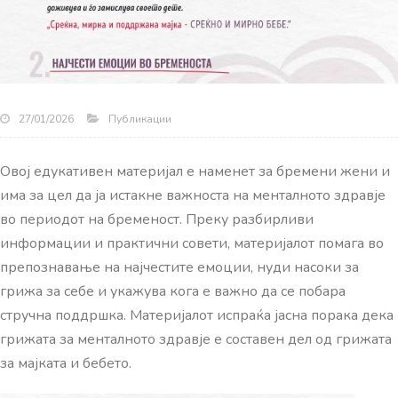
Публикации
27/01/2026
Овој едукативен материјал е наменет за бремени жени и
има за цел да ја истакне важноста на менталното здравје
во периодот на бременост. Преку разбирливи
информации и практични совети, материјалот помага во
препознавање на најчестите емоции, нуди насоки за
грижа за себе
и укажува кога е важно да се побара
стручна поддршка. Материјалот испраќа јасна порака дека
грижата за менталното здравје е составен дел од грижата
за мајката и бебето.