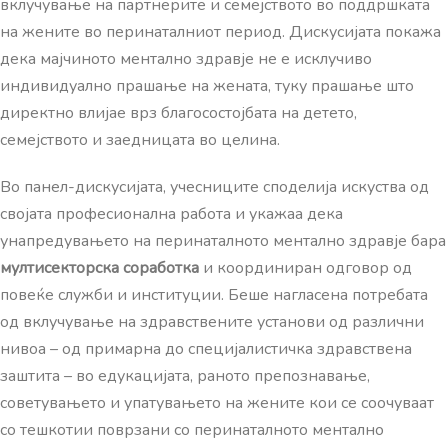
вклучување на партнерите и семејството во поддршката
на жените во перинаталниот период. Дискусијата покажа
дека мајчиното ментално здравје не е исклучиво
индивидуално прашање на жената, туку прашање што
директно влијае врз благосостојбата на детето,
семејството и заедницата во целина.
Во панел-дискусијата, учесниците споделија искуства од
својата професионална работа и укажаа дека
унапредувањето на перинаталното ментално здравје бара
мултисекторска соработка
и координиран одговор од
повеќе служби и институции. Беше нагласена потребата
од вклучување на здравствените установи од различни
нивоа – од примарна до специјалистичка здравствена
заштита – во едукацијата, раното препознавање,
советувањето и упатувањето на жените кои се соочуваат
со тешкотии поврзани со перинаталното ментално