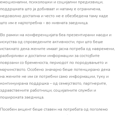
емоционални, психолошки и социјални предизвици,
поддршката што ја добиваат и натаму е ограничена,
недоволно достапна и често не е обезбедена таму каде
што им е најпотребна – во нивната заедница.
Во рамки на конференцијата беа презентирани наоди и
искуства од спроведените активности, при што беше
истакнато дека жените имаат јасна потреба од навремени,
разбирливи и достапни информации за состојбите
поврзани со бременоста, периодот по породувањето и
мајчинството. Особено значајно беше потенцирано дека
на жените не им се потребни само информации, туку и
континуирана поддршка – од семејството, партнерите,
здравствените работници, социјалните служби и
пошироката заедница.
Посебен акцент беше ставен на потребата од поголемо