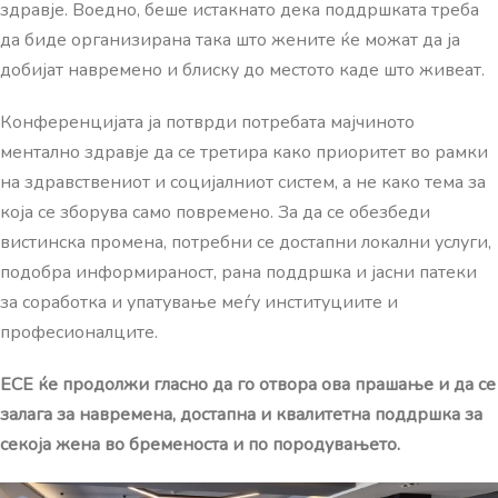
здравје. Воедно, беше истакнато дека поддршката треба
да биде организирана така што жените ќе можат да ја
добијат навремено и блиску до местото каде што живеат.
Конференцијата ја потврди потребата мајчиното
ментално здравје да се третира како приоритет во рамки
на здравствениот и социјалниот систем, а не како тема за
која се зборува само повремено. За да се обезбеди
вистинска промена, потребни се достапни локални услуги,
подобра информираност, рана поддршка и јасни патеки
за соработка и упатување меѓу институциите и
професионалците.
ЕСЕ ќе продолжи гласно да го отвора ова прашање и да се
залага за навремена, достапна и квалитетна поддршка за
секоја жена во бременоста и по породувањето.