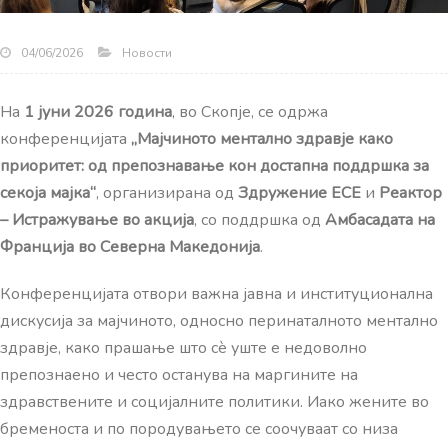
Новости
04/06/2026
На
1 јуни 2026 година
, во Скопје, се одржа
конференцијата
„Мајчиното ментално здравје како
приоритет: од препознавање кон достапна поддршка за
секоја мајка“
, организирана од
Здружение ЕСЕ
и
Реактор
– Истражување во акција
, со поддршка од
Амбасадата на
Франција во Северна Македонија
.
Конференцијата отвори важна јавна и институционална
дискусија за мајчиното, односно перинаталното ментално
здравје, како прашање што сè уште е недоволно
препознаено и често останува на маргините на
здравствените и социјалните политики.
Иако жените во
бременоста и по породувањето се соочуваат со низа