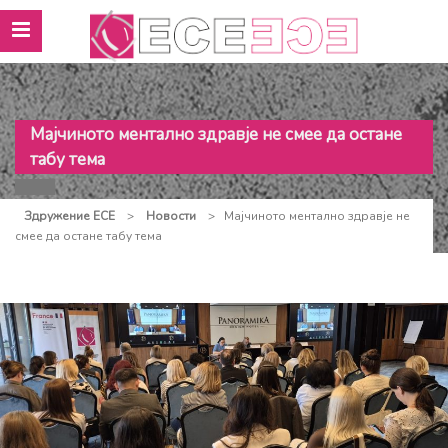
Мајчиното ментално здравје не смее да остане
табу тема
Здружение ЕСЕ
>
Новости
>
Мајчиното ментално здравје не
смее да остане табу тема