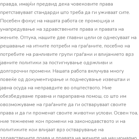
правда, имајќи предвид дека човековите права
претставуваат стандарди што треба да ги уживаат сите.
Посебен фокус на нашата работа се промоција и
унапредување на здравствените права и правата на
жените. Оттука, нашите две главни цели се однесуваат на
решавање на итните потреби на граѓаните, посебно на
потребите на ранливите групи граѓани и влијанието врз
јавните политики за постигнување одржливи и
долгорочни промени. Нашата работа вклучува многу
повеќе од документирање и поднесување извештаи и
јавна осуда на неправдите во општеството. Ние
обезбедуваме правна и параправна помош, со што им
овозможуваме на граѓаните да ги остваруваат своите
права и да ги променат своите животни услови. Освен тоа,
ние тежнееме кон промени на законодавството и на
политиките кои влијаат врз остварување на
здравствените права и правата на жените на национално,